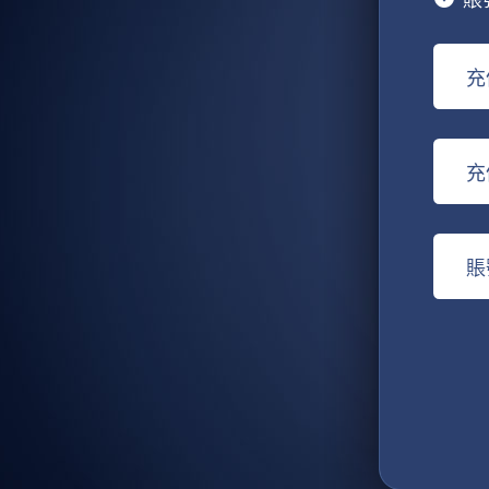
充
充
賬