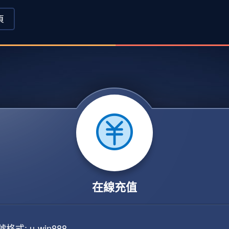
頁
在線充值
格式: u-win888